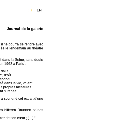
FR
EN
Journal de la galerie
 qu'il ne pourra se rendre avec
ée le lendemain au théatre
t dans la Seine, sans doute
 en 1962 à Paris :
lle
d’où
ndi
sé dans la vie, volant
es propres blessures
nt Mirabeau.
a souligné cet extrait d’une
n bitteren Brunnen seines
mer de son cœur ; (…).”