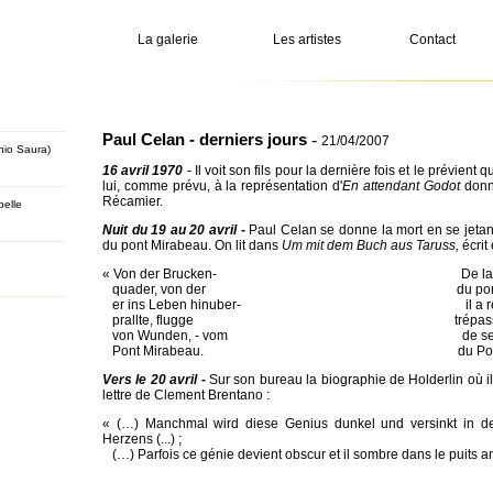
La galerie
Les artistes
Contact
Paul Celan - derniers jours
-
21/04/2007
nio Saura)
16 avril 1970
- Il voit son fils pour la dernière fois et le prévient
lui, comme prévu, à la représentation d'
En attendant Godot
donn
Récamier.
elle
Nuit du 19 au 20 avril -
Paul Celan se donne la mort en se jetan
du pont Mirabeau. On lit dans
Um mit dem Buch aus Taruss,
écrit
« Von der Brucken-
De la da
quader, von der
du pont, 
er ins Leben hinuber-
il a rebo
prallte, flugge
trépas
von Wunden, - vom
de s
Pont Mirabeau.
du Po
Vers le 20 avril -
Sur son bureau la biographie de Holderlin où il 
lettre de Clement Brentano :
« (…) Manchmal wird diese Genius dunkel und versinkt in de
Herzens (...) ;
(…) Parfois ce génie devient obscur et il sombre dans le puits a