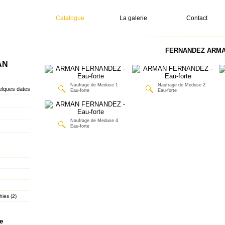
Catalogue
La galerie
Contact
FERNANDEZ ARMAN 
AN
Naufrage de Meduse 1
Naufrage de Meduse 2
ques dates
Eau-forte
Eau-forte
Naufrage de Meduse 4
Eau-forte
hies (2)
e