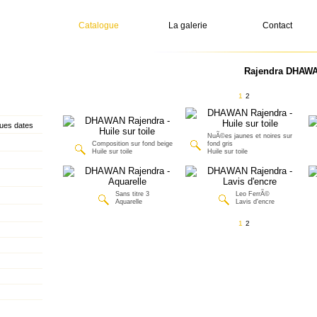
Catalogue
La galerie
Contact
Rajendra DHAWAN
1
2
ues dates
NuÃ©es jaunes et noires sur
Composition sur fond beige
fond gris
Huile sur toile
Huile sur toile
Sans titre 3
Leo FerrÃ©
Aquarelle
Lavis d'encre
1
2