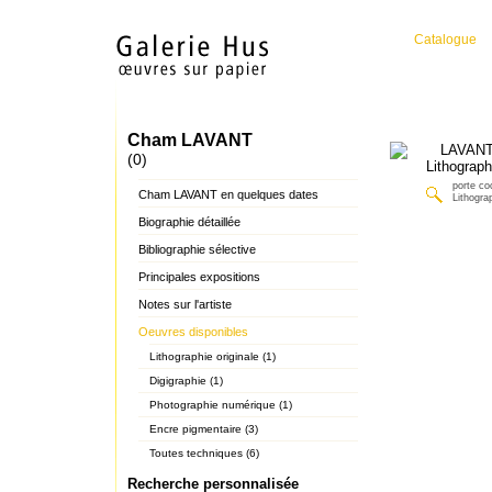
Catalogue
Cham LAVANT
(0)
porte co
Cham LAVANT en quelques dates
Lithograp
Biographie détaillée
Bibliographie sélective
Principales expositions
Notes sur l'artiste
Oeuvres disponibles
Lithographie originale (1)
Digigraphie (1)
Photographie numérique (1)
Encre pigmentaire (3)
Toutes techniques (6)
Recherche personnalisée