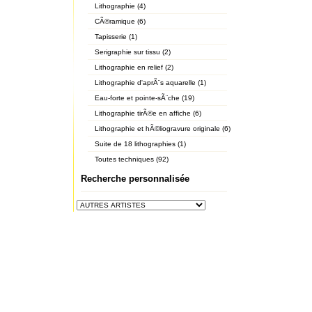
Lithographie (4)
CÃ©ramique (6)
Tapisserie (1)
Serigraphie sur tissu (2)
Lithographie en relief (2)
Lithographie d'aprÃ¨s aquarelle (1)
Eau-forte et pointe-sÃ¨che (19)
Lithographie tirÃ©e en affiche (6)
Lithographie et hÃ©liogravure originale (6)
Suite de 18 lithographies (1)
Toutes techniques (92)
Recherche personnalisée