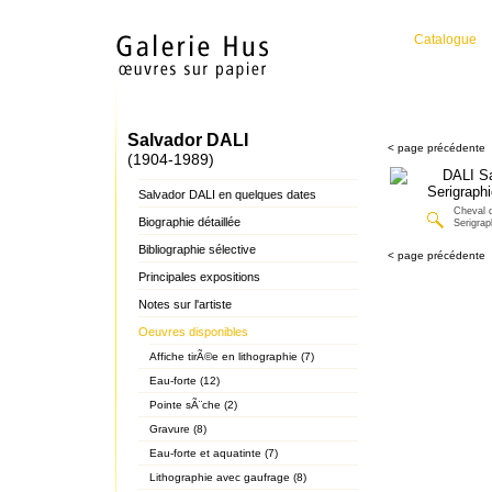
Catalogue
Salvador DALI
< page précédente
(1904-1989)
Salvador DALI en quelques dates
Cheval 
Biographie détaillée
Serigrap
Bibliographie sélective
< page précédente
Principales expositions
Notes sur l'artiste
Oeuvres disponibles
Affiche tirÃ©e en lithographie (7)
Eau-forte (12)
Pointe sÃ¨che (2)
Gravure (8)
Eau-forte et aquatinte (7)
Lithographie avec gaufrage (8)