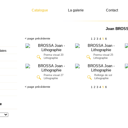
Catalogue
La galerie
Contact
Joan BROSSA
< page précédente
1
2
3
4
5
6
dates
Poema visual 20
Poema visual 25
Lithographie
Lithographie
Poema visual 27
Rellotge de sol
Lithographie
Lithographie
< page précédente
1
2
3
4
5
6
e