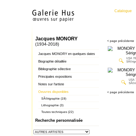
Catalogue
Jacques MONORY
< page précédente
(1934-2018)
Jacques MONORY en quelques dates
USA 76
Biographie détaillée
SÃ©rigr
Bibliographie sélective
Principales expositions
USA 
SÃ©ri
Notes sur l'artiste
Oeuvres disponibles
< page précédente
SÃ©rigraphie (19)
Lithographie (3)
Toutes techniques (22)
Recherche personnalisée