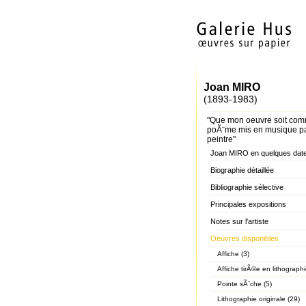
Joan MIRO
(1893-1983)
"Que mon oeuvre soit co
poÃ¨me mis en musique p
peintre"
Joan MIRO en quelques dat
Biographie détaillée
Bibliographie sélective
Principales expositions
Notes sur l'artiste
Oeuvres disponibles
Affiche (3)
Affiche tirÃ©e en lithographi
Pointe sÃ¨che (5)
Lithographie originale (29)