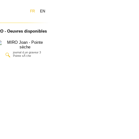
FR
EN
O - Oeuvres disponibles
journal d un graveur 3
Pointe sÃ¨che