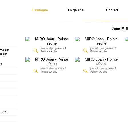
Catalogue
La galerie
Contact
Joan MIR
journal d un graveur 1
journal d un graveur 2
mme un
Pointe sÃ¨che
Pointe sÃ¨che
ar un
es
journal d un graveur 4
journal d un graveur 5
Pointe sÃ¨che
Pointe sÃ¨che
e (12)