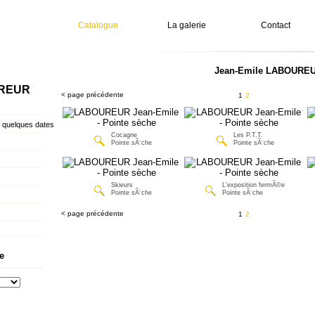
Catalogue
La galerie
Contact
Jean-Emile LABOUREUR
UREUR
< page précédente
1
2
quelques dates
Cocagne
Les P.T.T.
Pointe sÃ¨che
Pointe sÃ¨che
Skieurs
L'exposition fermÃ©e
Pointe sÃ¨che
Pointe sÃ¨che
< page précédente
1
2
e