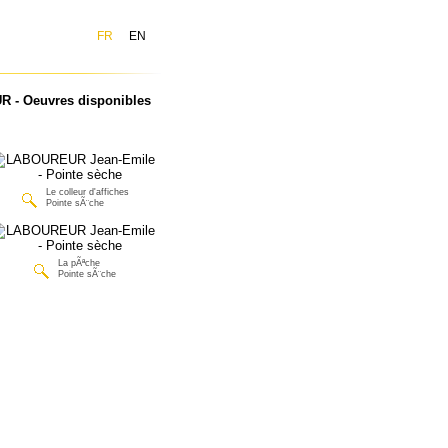
FR
EN
 - Oeuvres disponibles
Le colleur d'affiches
Pointe sÃ¨che
La pÃªche
Pointe sÃ¨che