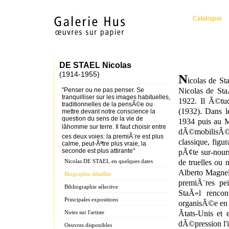
Catalogue
DE STAEL Nicolas
(1914-1955)
N
icolas de St
"Penser ou ne pas penser. Se
Nicolas de St
tranquilliser sur les images habituelles,
1922. Il Ã©tu
traditionnelles de la pensÃ©e ou
(1932). Dans l
mettre devant notre conscience la
question du sens de la vie de
1934
puis au 
lâhomme sur terre. Il faut choisir entre
dÃ©mobilisÃ
ces deux voies: la premiÃ¨re est plus
classique, figur
calme, peut-Ãªtre plus vraie, la
seconde est plus attirante"
pÃ¢te sur-nourri
Nicolas DE STAEL en quelques dates
de truelles ou
Alberto Magnel
Biographie détaillée
premiÃ¨res pei
Bibliographie sélective
StaÃ«l renco
Principales expositions
organisÃ©e en
Notes sur l'artiste
Ãtats-Unis
et e
dÃ©pression l'i
Oeuvres disponibles