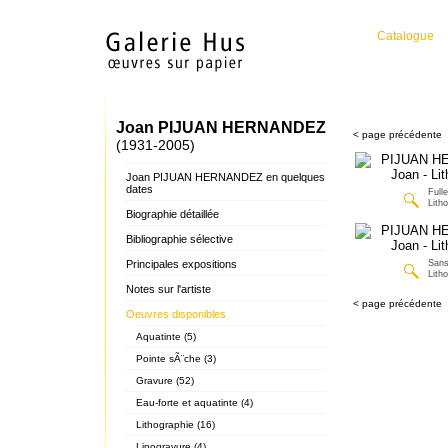
Catalogue
Joan PIJUAN HERNANDEZ
< page précédente
(1931-2005)
Joan PIJUAN HERNANDEZ en quelques
dates
Full
Lith
Biographie détaillée
Bibliographie sélective
Principales expositions
Sans 
Lith
Notes sur l'artiste
< page précédente
Oeuvres disponibles
Aquatinte (5)
Pointe sÃ¨che (3)
Gravure (52)
Eau-forte et aquatinte (4)
Lithographie (16)
Linogravure (4)