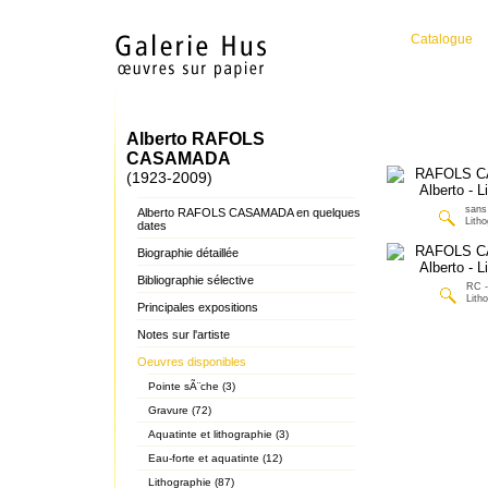
Catalogue
Alberto RAFOLS
CASAMADA
(1923-2009)
sans 
Alberto RAFOLS CASAMADA en quelques
Litho
dates
Biographie détaillée
Bibliographie sélective
RC -
Lith
Principales expositions
Notes sur l'artiste
Oeuvres disponibles
Pointe sÃ¨che (3)
Gravure (72)
Aquatinte et lithographie (3)
Eau-forte et aquatinte (12)
Lithographie (87)